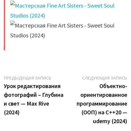
​
Навигация
Предыдущая
С
ПРЕДЫДУЩАЯ ЗАПИСЬ
СЛЕДУЮЩАЯ ЗАПИСЬ
запись:
з
Урок редактирования
Объектно-
по
фотографий – Глубина
ориентированное
записям
и свет — Max Rive
программирование
(2024)
(ООП) на C++20 —
udemy (2024)