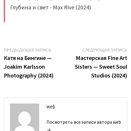
​
Навигация
Предыдущая
С
ПРЕДЫДУЩАЯ ЗАПИСЬ
СЛЕДУЮЩАЯ ЗАПИСЬ
запись:
з
Катя на Бингине —
Мастерская Fine Art
по
Joakim Karlsson
Sisters — Sweet Soul
записям
Photography (2024)
Studios (2024)
web
Посмотреть все записи автора web
→