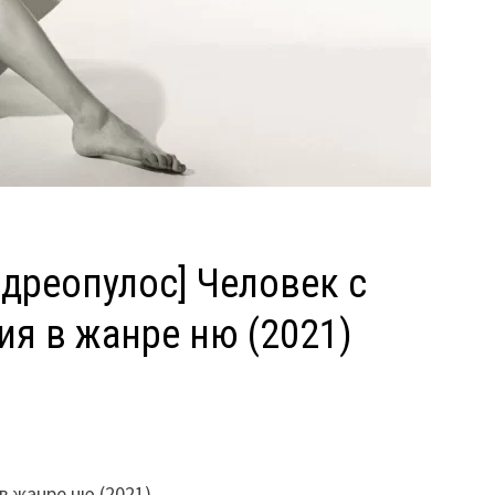
ндреопулос] Человек с
я в жанре ню (2021)
 жанре ню (2021)