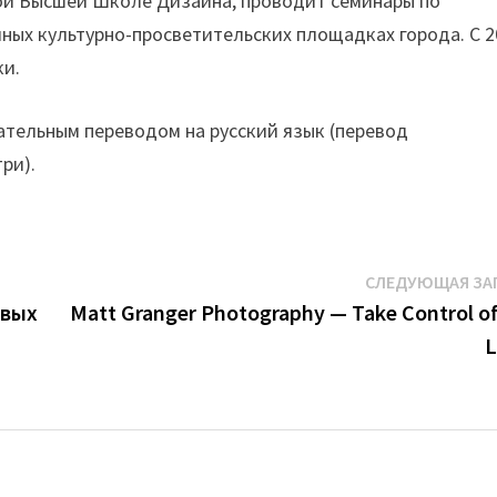
кой Высшей Школе Дизайна, проводит семинары по
ных культурно-просветительских площадках города. С 2
ки.
ательным переводом на русский язык (перевод
ри).
СЛЕДУЮЩАЯ ЗА
овых
Matt Granger Photography — Take Control of
L