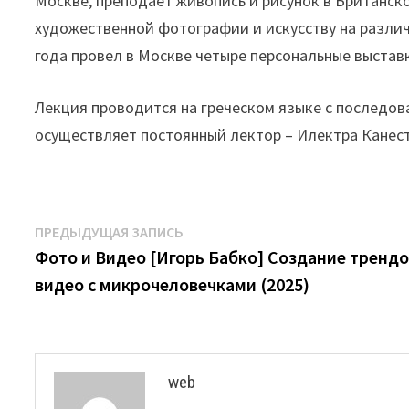
Москве, преподает живопись и рисунок в Британс
художественной фотографии и искусству на различ
года провел в Москве четыре персональные выстав
Лекция проводится на греческом языке с последов
осуществляет постоянный лектор – Илектра Канест
Навигация
Предыдущая
ПРЕДЫДУЩАЯ ЗАПИСЬ
запись:
Фото и Видео [Игорь Бабко] Создание тренд
по
видео с микрочеловечками (2025)
записям
web