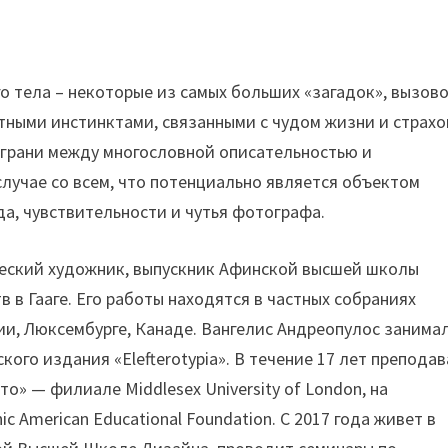
 тела – некоторые из самых больших «загадок», вызово
тными инстинктами, связанными с чудом жизни и страх
 грани между многословной описательностью и
случае со всем, что потенциально является объектом
да, чувствительности и чутья фотографа.
еческий художник, выпускник Афинской высшей школы
 в Гааге. Его работы находятся в частных собраниях
ии, Люксембурге, Канаде. Вангелис Андреопулос занима
ого издания «Elefterotypia». В течение 17 лет препода
о» — филиале Middlesex University of London, на
 American Educational Foundation. C 2017 года живет в