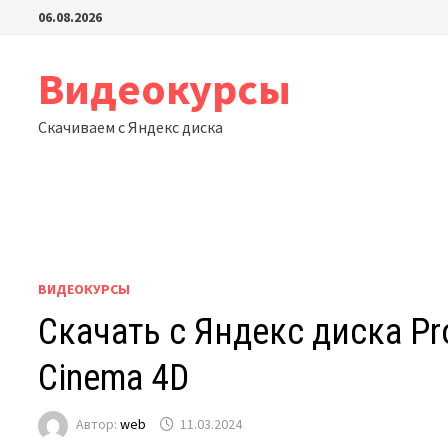
Перейти
06.08.2026
к
содержимому
Видеокурсы
Скачиваем с Яндекс диска
ВИДЕОКУРСЫ
Скачать с Яндекс диска Pro
Cinema 4D
Автор:
web
11.03.2024