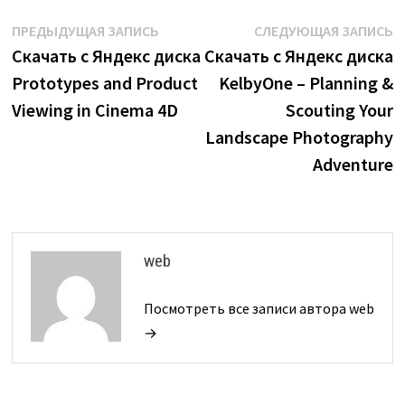
Навигация
Предыдущая
С
ПРЕДЫДУЩАЯ ЗАПИСЬ
СЛЕДУЮЩАЯ ЗАПИСЬ
запись:
з
Скачать с Яндекс диска
Скачать с Яндекс диска
по
Prototypes and Product
KelbyOne – Planning &
записям
Viewing in Cinema 4D
Scouting Your
Landscape Photography
Adventure
web
Посмотреть все записи автора web
→