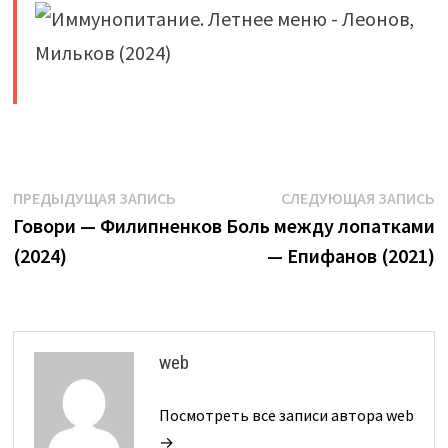
​
Навигация
Предыдущая
С
ПРЕДЫДУЩАЯ ЗАПИСЬ
СЛЕДУЮЩАЯ ЗАПИСЬ
запись:
з
Говори — Филипненков
Боль между лопатками
по
(2024)
— Епифанов (2021)
записям
web
Посмотреть все записи автора web
→