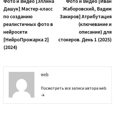
запись:
з
Фото и Видео [Эллина
Фото и Видео [Иван
по
Дашук] Мастер-класс
Жаборовский, Вадим
записям
по созданию
Закиров] Атрибутация
реалистичных фото в
(ключевание и
нейросети
описание) для
[НейроПрожарка 2]
стокеров. День 1 (2025)
(2024)
web
Посмотреть все записи автора web
→