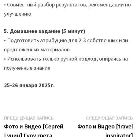
• Совместный разбор результатов, рекомендации по
улучшению
5. Домашнее задание (5 минут)
• Подготовить атрибуцию для 2-3 собственных или
предложенных материалов
• Использовать только ручной подход, опираясь на
полученные знания
25-26 января 2025г.
Навигация
Предыдущая
С
ПРЕДЫДУЩАЯ ЗАПИСЬ
СЛЕДУЮЩАЯ ЗАПИСЬ
запись:
з
Фото и Видео [Сергей
Фото и Видео [travel
по
Гунин] Гуру света.
inspirator]