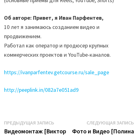
(основные приемы для Reels, YouTube, Shorts)
Об авторе: Привет, я Иван Парфентев,
10 лет я занимаюсь созданием видео и
продвижением.
Работал как оператор и продюсер крупных
коммерческих проектов и YouTube-каналов.
https://ivanparfentev.getcourse.ru/sale_page
http://peeplink.in/082a7e051ad9
Навигация
Предыдущая
С
ПРЕДЫДУЩАЯ ЗАПИСЬ
СЛЕДУЮЩАЯ ЗАПИСЬ
запись:
з
Видеомонтаж [Виктор
Фото и Видео [Полина
по