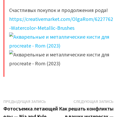
Счастливых покупок и продолжения рода!
https://creativemarket.com/OlgaRom/6227762
-Watercolor-Metallic-Brushes
​
Навигация
Предыдущая
С
ПРЕДЫДУЩАЯ ЗАПИСЬ
СЛЕДУЮЩАЯ ЗАПИСЬ
запись:
з
Фотосъемка летающей
Как решать конфликты
по
еды — Nia and Kyle
в ваших интересах —