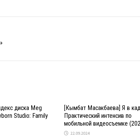
 →
ндекс диска Meg
[Кымбат Масакбаева] Я в кад
born Studio: Family
Практический интенсив по
мобильной видеосъемке (202
22.09.2024