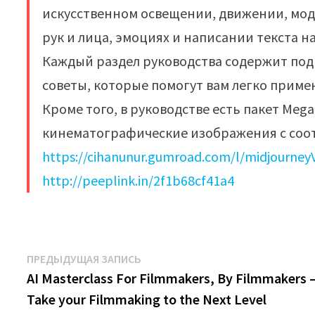
искусственном освещении, движении, моде
рук и лица, эмоциях и написании текста н
Каждый раздел руководства содержит под
советы, которые помогут вам легко приме
Кроме того, в руководстве есть пакет Meg
кинематографические изображения с соо
https://cihanunur.gumroad.com/l/midjourneyV
http://peeplink.in/2f1b68cf41a4
Навигация
Предыдущая
ПРЕДЫДУЩАЯ ЗАПИСЬ
запись:
AI Masterclass For Filmmakers, By Filmmakers 
по
Take your Filmmaking to the Next Level