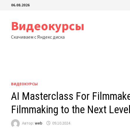
Перейти
06.08.2026
к
содержимому
Видеокурсы
Скачиваем с Яндекс диска
ВИДЕОКУРСЫ
AI Masterclass For Filmmake
Filmmaking to the Next Leve
Автор:
web
09.10.2024