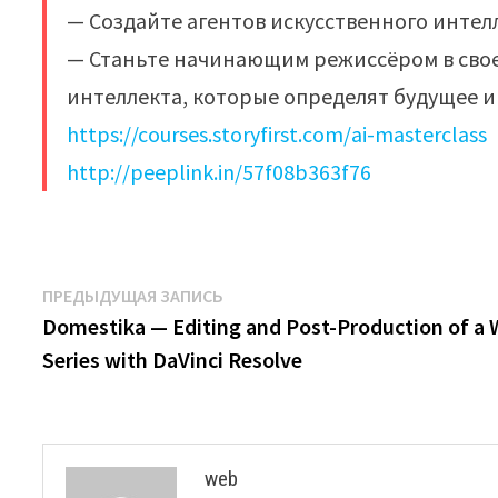
— Создайте агентов искусственного интел
— Станьте начинающим режиссёром в свое
интеллекта, которые определят будущее и
https://courses.storyfirst.com/ai-masterclass
http://peeplink.in/57f08b363f76
Навигация
Предыдущая
ПРЕДЫДУЩАЯ ЗАПИСЬ
запись:
Domestika — Editing and Post-Production of a
по
Series with DaVinci Resolve
записям
web