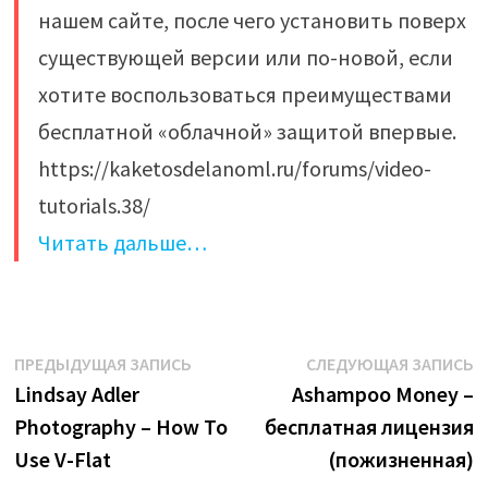
нашем сайте, после чего установить поверх
существующей версии или по-новой, если
хотите воспользоваться преимуществами
бесплатной «облачной» защитой впервые.
https://kaketosdelanoml.ru/forums/video-
tutorials.38/
Читать дальше…
Навигация
Предыдущая
С
ПРЕДЫДУЩАЯ ЗАПИСЬ
СЛЕДУЮЩАЯ ЗАПИСЬ
запись:
з
Lindsay Adler
Ashampoo Money –
по
Photography – How To
бесплатная лицензия
записям
Use V-Flat
(пожизненная)