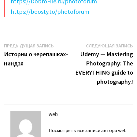
https://DobroFile.ru/photoforum
https://boosty.to/photoforum
Навигация
Предыдущая
С
ПРЕДЫДУЩАЯ ЗАПИСЬ
СЛЕДУЮЩАЯ ЗАПИСЬ
запись:
з
Истории о черепашках-
Udemy — Mastering
по
ниндзя
Photography: The
записям
EVERYTHING guide to
photography!
web
Посмотреть все записи автора web