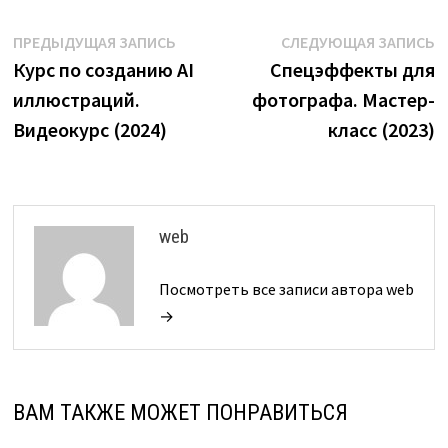
Навигация
Предыдущая
С
ПРЕДЫДУЩАЯ ЗАПИСЬ
СЛЕДУЮЩАЯ ЗАПИСЬ
запись:
з
Курс по созданию AI
Спецэффекты для
по
иллюстраций.
фотографа. Мастер-
записям
Видеокурс (2024)
класс (2023)
web
Посмотреть все записи автора web
→
ВАМ ТАКЖЕ МОЖЕТ ПОНРАВИТЬСЯ