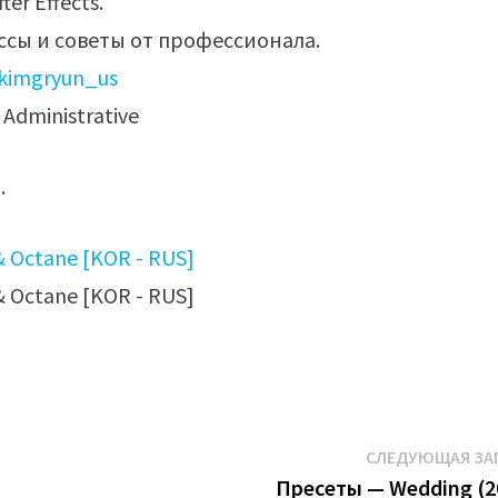
er Effects.
сы и советы от профессионала.
_kimgryun_us
Administrative
.
СЛЕДУЮЩАЯ ЗА
Пресеты — Wedding (2