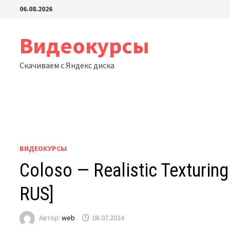
Перейти
06.08.2026
к
содержимому
Видеокурсы
Скачиваем с Яндекс диска
ВИДЕОКУРСЫ
Coloso — Realistic Texturin
RUS]
Автор:
web
08.07.2024