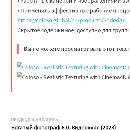
• Работать с камерой и изображениями в Aft
• Применять эффективные рабочие процес
https://coloso.global/en/products/3ddesign
Скрытое содержимое, доступно для групп : 
Вы не можете просматривать этот текст
​
Навигация
Предыдущая
ПРЕДЫДУЩАЯ ЗАПИСЬ
запись:
Богатый фотограф 6.0. Видеокурс (2023)