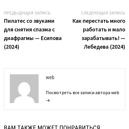
Навигация
Предыдущая
С
ПРЕДЫДУЩАЯ ЗАПИСЬ
СЛЕДУЮЩАЯ ЗАПИСЬ
запись:
з
Пилатес со звуками
Как перестать много
по
для снятия спазма с
работать и мало
записям
диафрагмы — Есипова
зарабатывать! —
(2024)
Лебедева (2024)
web
Посмотреть все записи автора web
→
ВАМ ТАКЖЕ МОЖЕТ ПОНРАВИТЬСЯ