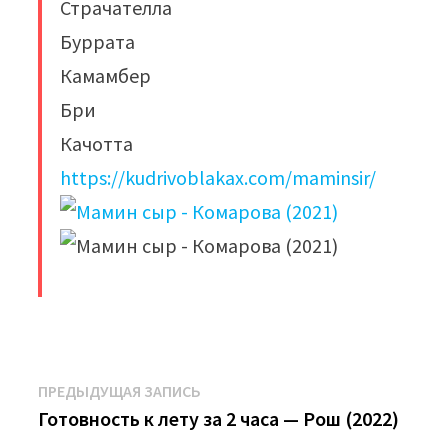
Страчателла
Буррата
Камамбер
Бри
Качотта
https://kudrivoblakax.com/maminsir/
​
Навигация
Предыдущая
ПРЕДЫДУЩАЯ ЗАПИСЬ
запись:
Готовность к лету за 2 часа — Рош (2022)
по