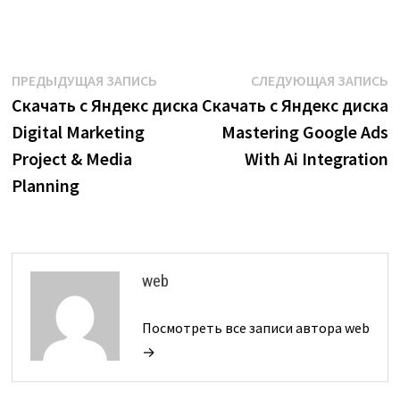
Навигация
Предыдущая
С
ПРЕДЫДУЩАЯ ЗАПИСЬ
СЛЕДУЮЩАЯ ЗАПИСЬ
запись:
з
Скачать с Яндекс диска
Скачать с Яндекс диска
по
Digital Marketing
Mastering Google Ads
записям
Project & Media
With Ai Integration
Planning
web
Посмотреть все записи автора web
→