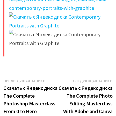
contemporary-portraits-with-graphite
​
Навигация
Предыдущая
С
ПРЕДЫДУЩАЯ ЗАПИСЬ
СЛЕДУЮЩАЯ ЗАПИСЬ
запись:
з
Скачать с Яндекс диска
Скачать с Яндекс диска
по
The Complete
The Complete Photo
записям
Photoshop Masterclass:
Editing Masterclass
From 0 to Hero
With Adobe and Canva