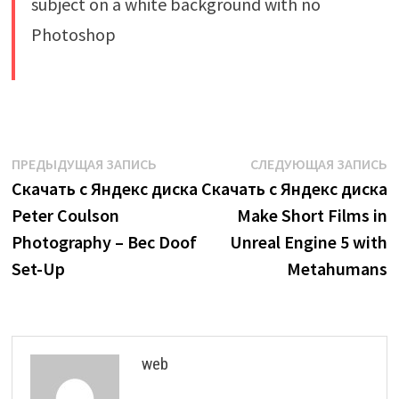
​
Навигация
Предыдущая
С
ПРЕДЫДУЩАЯ ЗАПИСЬ
СЛЕДУЮЩАЯ ЗАПИСЬ
запись:
з
Скачать с Яндекс диска
Скачать с Яндекс диска
по
Peter Coulson
Make Short Films in
записям
Photography – Bec Doof
Unreal Engine 5 with
Set-Up
Metahumans
web