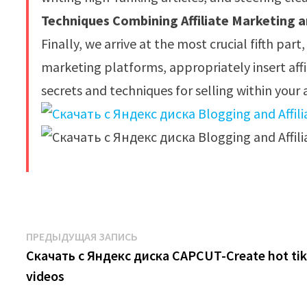
Techniques Combining Affiliate Marketing a
Finally, we arrive at the most crucial fifth par
marketing platforms, appropriately insert affil
secrets and techniques for selling within your a
​
Навигация
Предыдущая
ПРЕДЫДУЩАЯ ЗАПИСЬ
запись:
Скачать с Яндекс диска CAPCUT-Create hot ti
по
videos
записям