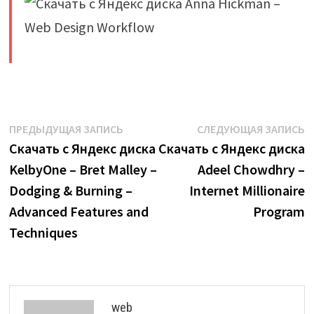
​
Навигация
Предыдущая
С
ПРЕДЫДУЩАЯ ЗАПИСЬ
СЛЕДУЮЩАЯ ЗАПИСЬ
запись:
з
Скачать с Яндекс диска
Скачать с Яндекс диска
по
KelbyOne – Bret Malley –
Adeel Chowdhry –
записям
Dodging & Burning –
Internet Millionaire
Advanced Features and
Program
Techniques
web