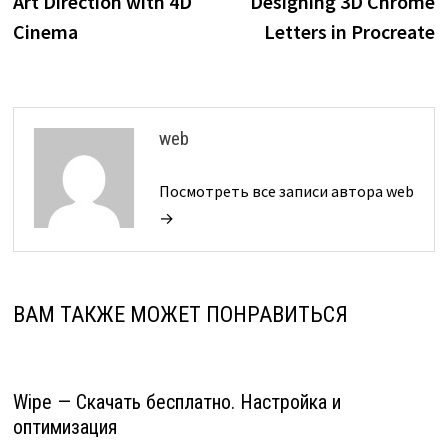
Art Direction with 4D
Designing 3D Chrome
записям
Cinema
Letters in Procreate
web
Посмотреть все записи автора web
→
ВАМ ТАКЖЕ МОЖЕТ ПОНРАВИТЬСЯ
Wipe — Скачать бесплатно. Настройка и
оптимизация