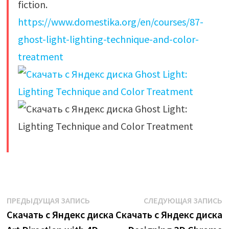
fiction.
https://www.domestika.org/en/courses/87-
ghost-light-lighting-technique-and-color-
treatment
​
Навигация
Предыдущая
С
ПРЕДЫДУЩАЯ ЗАПИСЬ
СЛЕДУЮЩАЯ ЗАПИСЬ
запись:
з
Скачать с Яндекс диска
Скачать с Яндекс диска
по