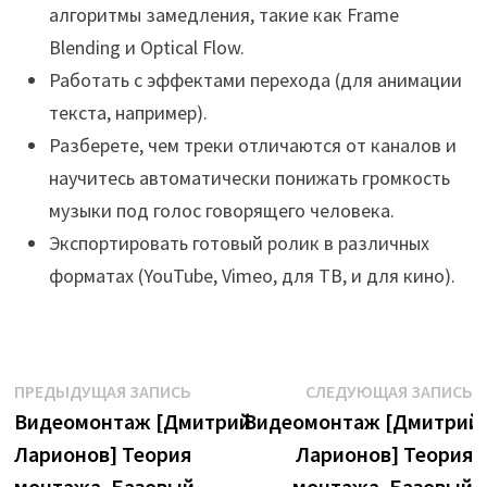
алгоритмы замедления, такие как Frame
Blending и Optical Flow.
Работать с эффектами перехода (для анимации
текста, например).
Разберете, чем треки отличаются от каналов и
научитесь автоматически понижать громкость
музыки под голос говорящего человека.
Экспортировать готовый ролик в различных
форматах (YouTube, Vimeo, для ТВ, и для кино).
Навигация
Предыдущая
С
ПРЕДЫДУЩАЯ ЗАПИСЬ
СЛЕДУЮЩАЯ ЗАПИСЬ
запись:
з
Видеомонтаж [Дмитрий
Видеомонтаж [Дмитрий
по
Ларионов] Теория
Ларионов] Теория
записям
монтажа. Базовый
монтажа. Базовый