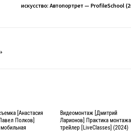
искусство: Автопортрет — ProfileSchool (2
 →
ъемка [Анастасия
Видеомонтаж [Дмитрий
Павел Полков]
Ларионов] Практика монтаж
мобильная
трейлер [LiveClasses] (2024)