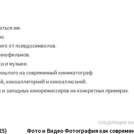
аться им.
но.
его от псевдосимволов.
кинофильмов.
са и музыки.
рошлого на современный кинематограф.
й, киноаллегорией и киноаллюзией.
 и западных кинорежиссеров на конкретных примерах.
СЛЕДУЮЩАЯ ЗА
25)
Фото и Видео Фотография как совреме