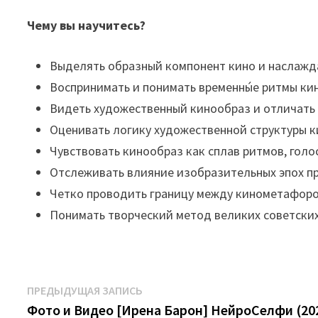
Чему вы научитесь?
Выделять образный компонент кино и наслажд
Воспринимать и понимать временны́е ритмы ки
Видеть художественный кинообраз и отличать 
Оценивать логику художественной структуры 
Чувствовать кинообраз как сплав ритмов, голо
Отслеживать влияние изобразительных эпох п
Четко проводить границу между кинометафоро
Понимать творческий метод великих советских
Навигация
Предыдущая
ПРЕДЫДУЩАЯ ЗАПИСЬ
запись:
Фото и Видео [Ирена Барон] НейроСелфи (20