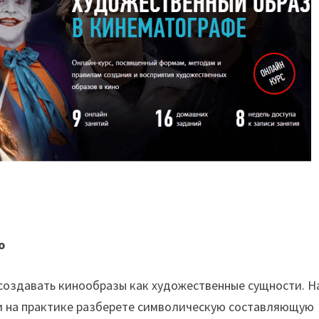
о
и создавать кинообразы как художественные сущности. Н
 и на практике разберете символическую составляющую