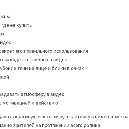
ажны
 где ее купить
ки
видео
 секрет его правильного использования
ы выглядеть отлично на видео
убокие тени на лице и блики в очках
мпой
оздавать атмосферу в видео
ас мотивацией к действию
авать красивую и эстетичную картинку в видео даже на
ание зрителей на протяжении всего ролика