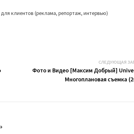
 для клиентов (реклама, репортаж, интервью)
СЛЕДУЮЩАЯ ЗА
о
Фото и Видео [Максим Добрый] Univer
Многоплановая съемка (2
 →