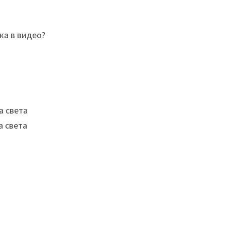
ка в видео?
а света
а света