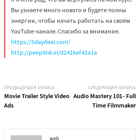
Вы узнаете много нового и будете полны
энергии, чтобы начать работать на своём
YouTube-канале. Спасибо за внимание.
https://5daydeal.com/
http://peeplink.in/d2416ef42a1a
Навигация
Предыдущая
С
ПРЕДЫДУЩАЯ ЗАПИСЬ
СЛЕДУЮЩАЯ ЗАПИСЬ
запись:
з
Movie Trailer Style Video
Audio Mastery 101- Full
по
Ads
Time Filmmaker
записям
web