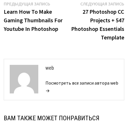
Навигация
Предыдущая
С
ПРЕДЫДУЩАЯ ЗАПИСЬ
СЛЕДУЮЩАЯ ЗАПИСЬ
запись:
з
Learn How To Make
27 Photoshop CC
по
Gaming Thumbnails For
Projects + 547
записям
Youtube In Photoshop
Photoshop Essentials
Template
web
Посмотреть все записи автора web
→
ВАМ ТАКЖЕ МОЖЕТ ПОНРАВИТЬСЯ