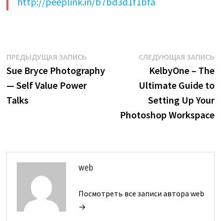
http://peeplink.in/b7bd3d1f1bfa
Навигация
Предыдущая
С
ПРЕДЫДУЩАЯ ЗАПИСЬ
СЛЕДУЮЩАЯ ЗАПИСЬ
запись:
з
Sue Bryce Photography
KelbyOne – The
по
— Self Value Power
Ultimate Guide to
записям
Talks
Setting Up Your
Photoshop Workspace
web
Посмотреть все записи автора web
→