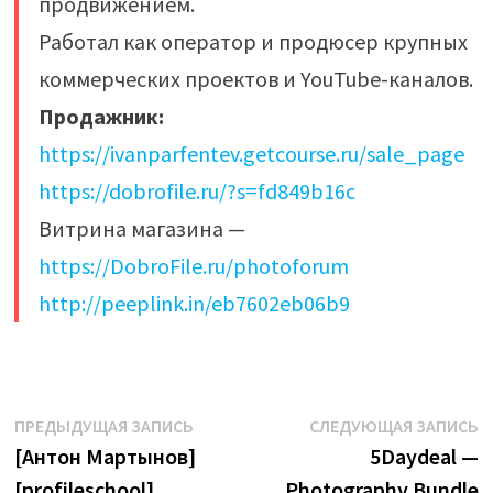
продвижением.
Работал как оператор и продюсер крупных
коммерческих проектов и YouTube-каналов.
Продажник:
https://ivanparfentev.getcourse.ru/sale_page
https://dobrofile.ru/?s=fd849b16c
Витрина магазина —
https://DobroFile.ru/photoforum
http://peeplink.in/eb7602eb06b9
Навигация
Предыдущая
С
ПРЕДЫДУЩАЯ ЗАПИСЬ
СЛЕДУЮЩАЯ ЗАПИСЬ
запись:
з
[Антон Мартынов]
5Daydeal —
по
[profileschool]
Photography Bundle