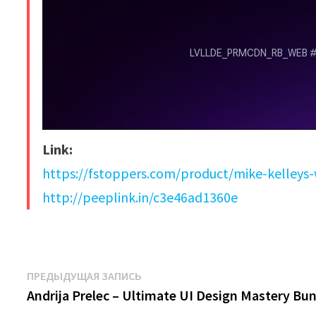
Link:
https://fstoppers.com/product/mike-kelleys-
http://peeplink.in/c3e46ad1360e
Навигация
Предыдущая
ПРЕДЫДУЩАЯ ЗАПИСЬ
запись:
Andrija Prelec – Ultimate UI Design Mastery Bu
по