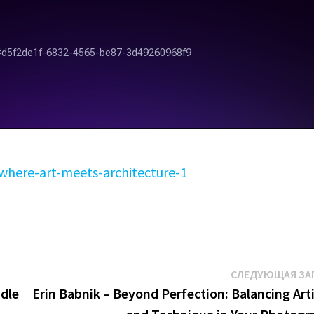
where-art-meets-architecture-1
СЛЕДУЮЩАЯ ЗА
ndle
Erin Babnik – Beyond Perfection: Balancing Art