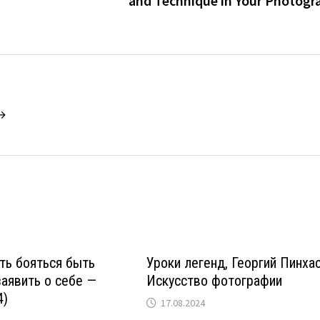
and Technique in Your Photogr
 →
ть бояться быть
Уроки легенд, Георгий Пинхас
аявить о себе —
Искусство фотографии
4)
17.08.2024