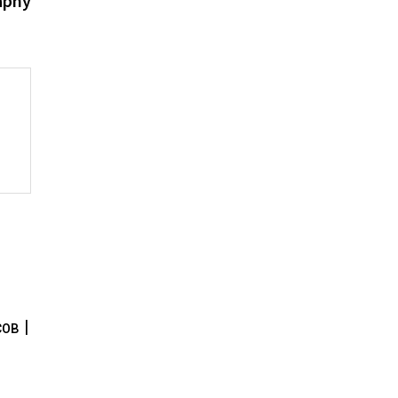
aphy
ов |