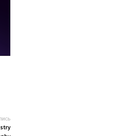
Следующая
ПИСЬ
запись:
istry