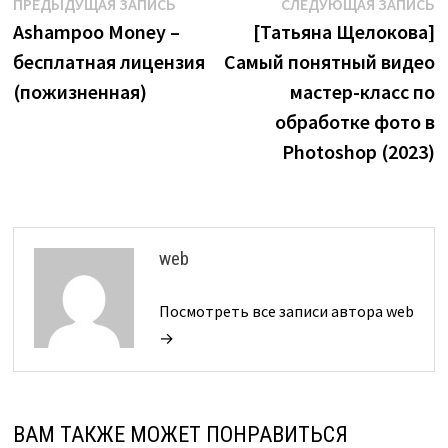
Навигация
Предыдущая
С
ПРЕДЫДУЩАЯ ЗАПИСЬ
СЛЕДУЮЩАЯ ЗАПИСЬ
запись:
з
Ashampoo Money –
[Татьяна Щелокова]
по
бесплатная лицензия
Самый понятный видео
записям
(пожизненная)
мастер-класс по
обработке фото в
Photoshop (2023)
web
Посмотреть все записи автора web
→
ВАМ ТАКЖЕ МОЖЕТ ПОНРАВИТЬСЯ