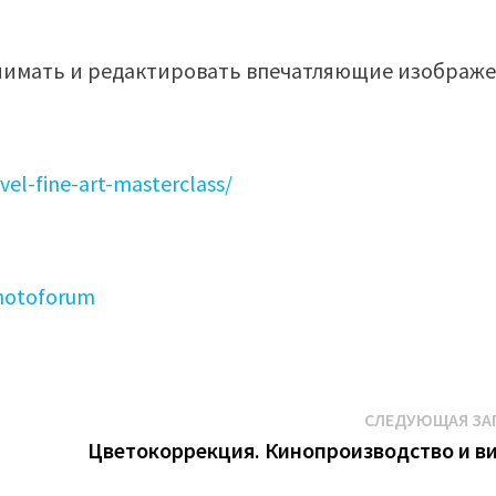
к снимать и редактировать впечатляющие изображ
el-fine-art-masterclass/
photoforum
СЛЕДУЮЩАЯ ЗА
Цветокоррекция. Кинопроизводство и в