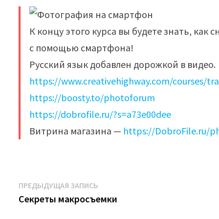
К концу этого курса вы будете знать, ка
с помощью смартфона!
Русский язык добавлен дорожкой в видео.
https://www.creativehighway.com/courses/trav
https://boosty.to/photoforum
https://dobrofile.ru/?s=a73e00dee
Витрина магазина —
https://DobroFile.ru/
Навигация
Предыдущая
ПРЕДЫДУЩАЯ ЗАПИСЬ
запись:
Секреты макросъемки
по