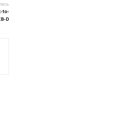
Следующая
ПИСЬ
запись:
-to-
EB-D