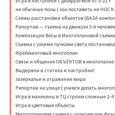
Игра в настройки с диафрагмой от 5-22 F
не обычные позы ( как поставить не НОС К
Схемы расстановки объектов (БАЗА компо
Репортаж — съемка на движухе 5-6 человек
Композиция Весы в Многоплановой съемк
Съемка с узкими пучками света постановк
Фрейминговый многоплан
Связи и общение ОБЪЕКТОВ в многопалне
Выдержка и статика и настройки!
зазеркалье и отражение мира
Репортаж на улице ( учимся делать многопл
Игра в манекены в ТЦ строим сложные 2-4
Игра в цветовые объекты
Многоплановая съемка с солнцем или фо