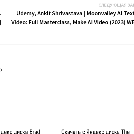
СЛЕДУЮЩАЯ ЗА
.
Udemy, Ankit Shrivastava | Moonvalley AI Text
]
Video: Full Masterclass, Make AI Video (2023) W
 →
ндекс диска Brad
Скачать с Яндекс диска The