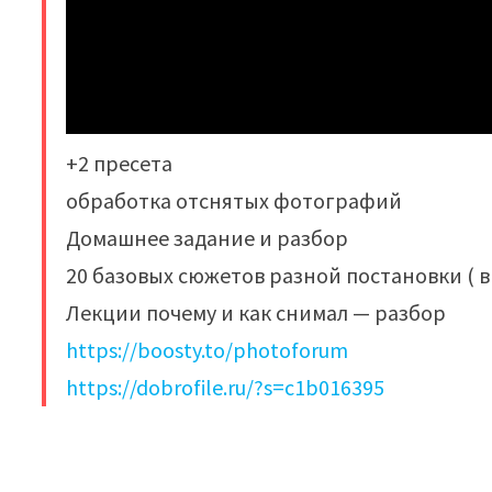
+2 пресета
обработка отснятых фотографий
Домашнее задание и разбор
20 базовых сюжетов разной постановки ( 
Лекции почему и как снимал — разбор
https://boosty.to/photoforum
https://dobrofile.ru/?s=c1b016395