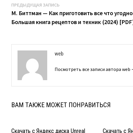
Навигация
Предыдущая
ПРЕДЫДУЩАЯ ЗАПИСЬ
запись:
М. Биттман — Как приготовить все что угодно
по
Большая книга рецептов и техник (2024) [PDF
записям
web
Посмотреть все записи автора web
ВАМ ТАКЖЕ МОЖЕТ ПОНРАВИТЬСЯ
Скачать с Яндекс диска Unreal
Скачать с Я