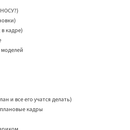
 НОСУ?)
новки)
 в кадре)
е
а моделей
ан и все его учатся делать)
 плановые кадры
нариком