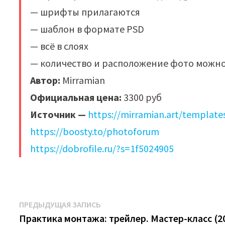
— шрифты прилагаются
— шаблон в формате PSD
— всё в слоях
— количество и расположение фото можн
Автор:
Mirramian
Официальная цена:
3300 руб
Источник —
https://mirramian.art/template
https://boosty.to/photoforum
https://dobrofile.ru/?s=1f5024905
Навигация
Предыдущая
ПРЕДЫДУЩАЯ ЗАПИСЬ
запись:
Практика монтажа: трейлер. Мастер-класс (2