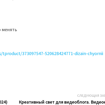
о менять
s/tproduct/373097547-520628424771-dizain-chyornii
СЛЕДУЮЩАЯ ЗА
024)
Креативный свет для видеоблога. Видео