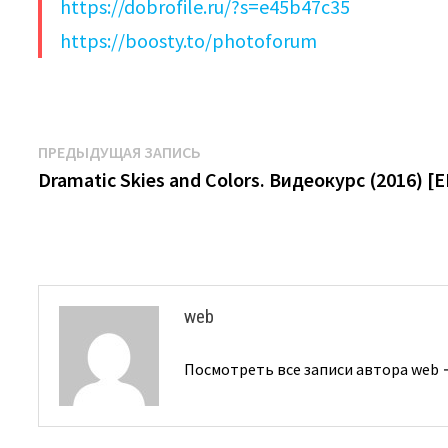
https://dobrofile.ru/?s=e45b47c35
https://boosty.to/photoforum
Навигация
Предыдущая
ПРЕДЫДУЩАЯ ЗАПИСЬ
запись:
Dramatic Skies and Colors. Видеокурс (2016) [
по
записям
web
Посмотреть все записи автора web