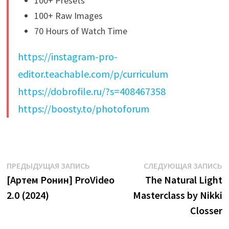
100+ Presets
100+ Raw Images
70 Hours of Watch Time
https://instagram-pro-
editor.teachable.com/p/curriculum
https://dobrofile.ru/?s=408467358
https://boosty.to/photoforum
Навигация
Предыдущая
С
ПРЕДЫДУЩАЯ ЗАПИСЬ
СЛЕДУЮЩАЯ ЗАПИСЬ
запись:
з
[Артем Ронин] ProVideo
The Natural Light
по
2.0 (2024)
Masterclass by Nikki
записям
Closser