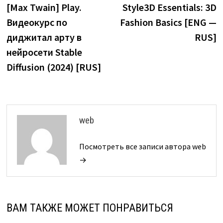
запись:
з
[Max Twain] Play.
Style3D Essentials: 3D
по
Видеокурс по
Fashion Basics [ENG —
записям
диджитал арту в
RUS]
нейросети Stable
Diffusion (2024) [RUS]
web
Посмотреть все записи автора web
→
ВАМ ТАКЖЕ МОЖЕТ ПОНРАВИТЬСЯ