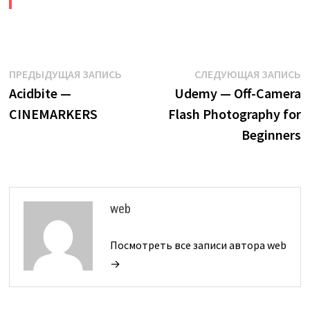
Навигация
Предыдущая
С
ПРЕДЫДУЩАЯ ЗАПИСЬ
СЛЕДУЮЩАЯ ЗАПИСЬ
запись:
з
Acidbite —
Udemy — Off-Camera
по
CINEMARKERS
Flash Photography for
записям
Beginners
web
Посмотреть все записи автора web
→