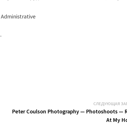
Administrative
.
СЛЕДУЮЩАЯ ЗА
я
Peter Coulson Photography — Photoshoots — 
At My H