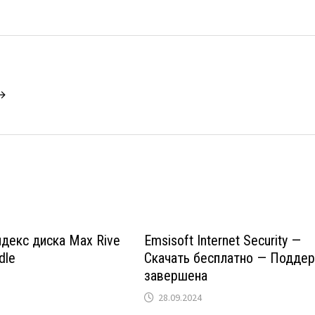
 →
ндекс диска Max Rive
Emsisoft Internet Security —
dle
Скачать бесплатно — Подде
завершена
28.09.2024