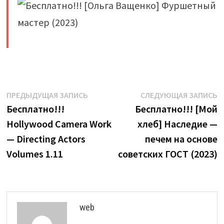
​
Навигация
Предыдущая
С
ПРЕДЫДУЩАЯ ЗАПИСЬ
СЛЕДУЮЩАЯ ЗАПИСЬ
запись:
з
Бесплатно!!!
Бесплатно!!! [Мой
по
Hollywood Camera Work
хлеб] Наследие —
записям
— Directing Actors
печем на основе
Volumes 1.11
советских ГОСТ (2023)
web