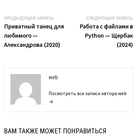
Навигация
Предыдущая
С
ПРЕДЫДУЩАЯ ЗАПИСЬ
СЛЕДУЮЩАЯ ЗАПИСЬ
запись:
з
Приватный танец для
Работа с файлами в
по
любимого —
Python — Щербак
записям
Александрова (2020)
(2024)
web
Посмотреть все записи автора web
→
ВАМ ТАКЖЕ МОЖЕТ ПОНРАВИТЬСЯ