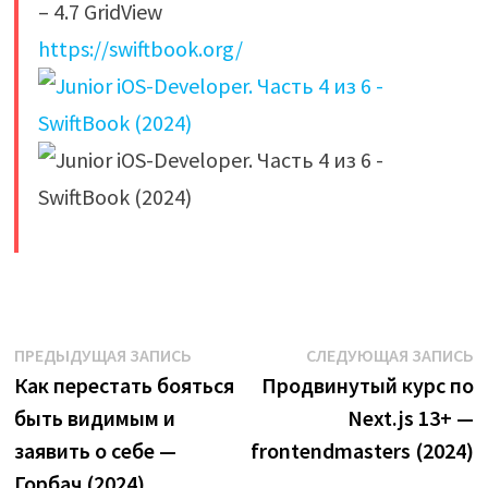
– 4.7 GridView
https://swiftbook.org/
​
Навигация
Предыдущая
С
ПРЕДЫДУЩАЯ ЗАПИСЬ
СЛЕДУЮЩАЯ ЗАПИСЬ
запись:
з
Как перестать бояться
Продвинутый курс по
по
быть видимым и
Next.js 13+ —
записям
заявить о себе —
frontendmasters (2024)
Горбач (2024)