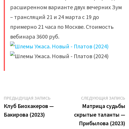
расширенном варианте двух вечерних Зум
– трансляций 21 и 24 марта с 19 до
примерно 21 часа по Москве. Стоимость
вебинара 3600 руб.
​
Навигация
Предыдущая
С
ПРЕДЫДУЩАЯ ЗАПИСЬ
СЛЕДУЮЩАЯ ЗАПИСЬ
запись:
з
Клуб Биохакеров —
Матрица судьбы
по
Бакирова (2023)
скрытые таланты —
записям
Прибылова (2023)