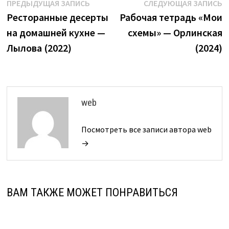
Навигация
Предыдущая
С
ПРЕДЫДУЩАЯ ЗАПИСЬ
СЛЕДУЮЩАЯ ЗАПИСЬ
запись:
з
Ресторанные десерты
Рабочая тетрадь «Мои
по
на домашней кухне —
схемы» — Орлинская
записям
Лылова (2022)
(2024)
web
Посмотреть все записи автора web
→
ВАМ ТАКЖЕ МОЖЕТ ПОНРАВИТЬСЯ