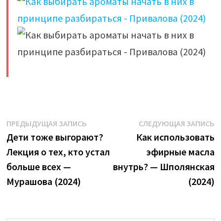
​
Навигация
Предыдущая
С
ПРЕДЫДУЩАЯ ЗАПИСЬ
СЛЕДУЮЩАЯ ЗАПИСЬ
запись:
з
Дети тоже выгорают?
Как использовать
по
Лекция о тех, кто устал
эфирные масла
записям
больше всех —
внутрь? — Шполянская
Мурашова (2024)
(2024)