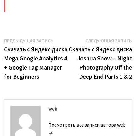
​
Навигация
Предыдущая
С
ПРЕДЫДУЩАЯ ЗАПИСЬ
СЛЕДУЮЩАЯ ЗАПИСЬ
запись:
з
Скачать с Яндекс диска
Скачать с Яндекс диска
по
Mega Google Analytics 4
Joshua Snow – Night
записям
+ Google Tag Manager
Photography Off the
for Beginners
Deep End Parts 1 & 2
web
Посмотреть все записи автора web
→