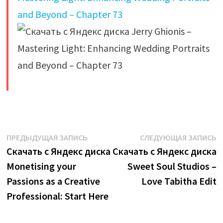
​
Навигация
Предыдущая
С
ПРЕДЫДУЩАЯ ЗАПИСЬ
СЛЕДУЮЩАЯ ЗАПИСЬ
запись:
з
Скачать с Яндекс диска
Скачать с Яндекс диска
по
Monetising your
Sweet Soul Studios –
записям
Passions as a Creative
Love Tabitha Edit
Professional: Start Here