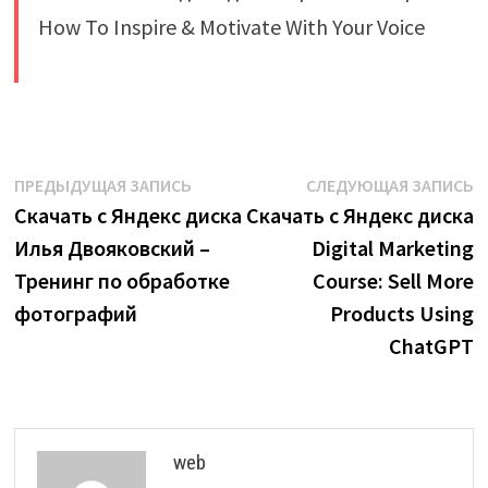
​
Навигация
Предыдущая
С
ПРЕДЫДУЩАЯ ЗАПИСЬ
СЛЕДУЮЩАЯ ЗАПИСЬ
запись:
з
Скачать с Яндекс диска
Скачать с Яндекс диска
по
Илья Двояковский –
Digital Marketing
записям
Тренинг по обработке
Course: Sell More
фотографий
Products Using
ChatGPT
web